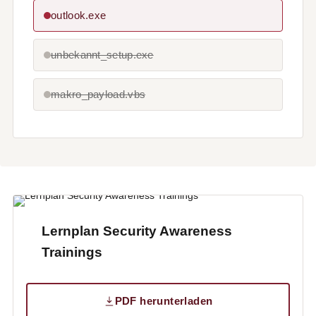
outlook.exe
unbekannt_setup.exe
makro_payload.vbs
Lernplan Security Awareness
Trainings
PDF herunterladen